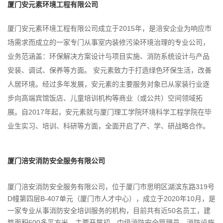
厦门安元素环境工程有限公司
厦门安元素环境工程有限公司成立于
2015
年，是涪安企业为响应市
场需求而成立的一家专门从事室内装修污染环境治理的专业公司，
业务范涵盖：环保解决方案设计与项目实施、消防系统设计与产品
安装、调试、保养等方面。 安元素致力于打造绿色环保生活，改善
人居环境。经过多年发展，安元素的主要服务对象已从家装行业逐
步向高端宾馆饭店、儿童培训机构等商业（或公共）空间领域拓
展。自
2017
年起，安元素就与厦门理工学院环境科学工程学院在毕
业生实习、培训、科研等方面，全面开启了产、学、研战略合作。
厦门涪安消防安全服务有限公司
厦门涪安消防安全服务有限公司，位于厦门市思明区湖滨东路
319
号
D
幢第四层
B-407
单元（厦门市人才中心），成立于
2020
年
10
月，是
一家专业从事消防安全培训服务的机构，目前共有近
50
名员工，建
筑面积
600
多平方米。主要开展初、中级消防安全管理员、消防设施